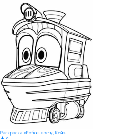
Раскраска «Робот-поезд Кей»
8