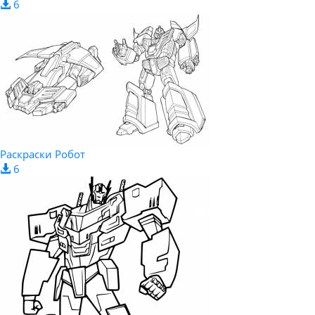
6
Раскраски Робот
6