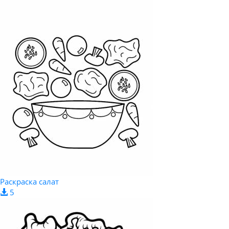
Раскраска салат
5