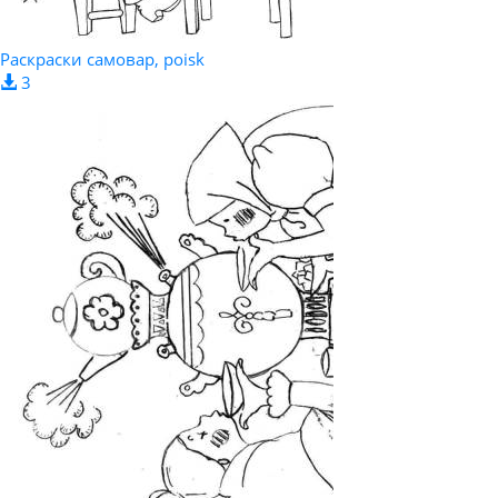
Раскраски самовар, poisk
3