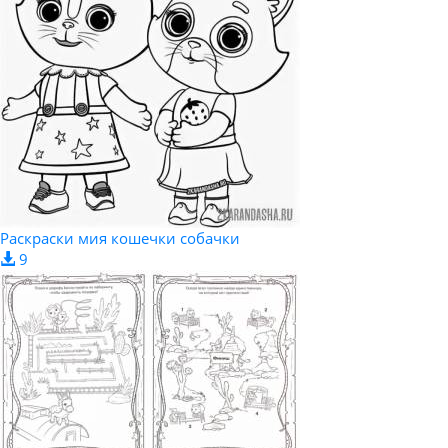
Раскраски мия кошечки собачки
9