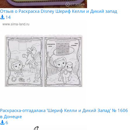
Отзыв о Раскраска Disney Шериф Келли и Дикий запад
14
Раскраска-отгадалака ′Шериф Келли и Дикий Запад′ № 1606
в Донецке
6