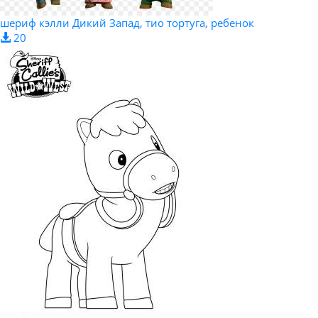
шериф кэлли Дикий Запад, тио тортуга, ребенок
20