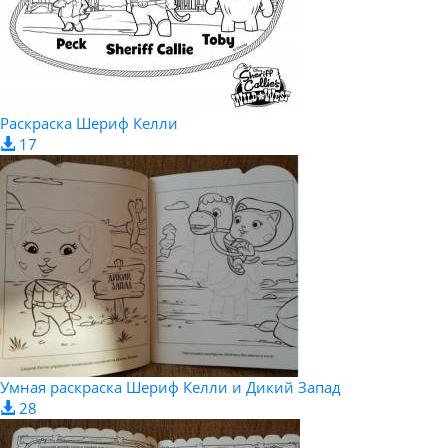
Раскраска Шериф Келли
17
Умная раскраска Шериф Келли и Дикий Запад
28