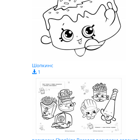
Шопкинс
1
раскраска Shopkins Веселая раскраска зеленая