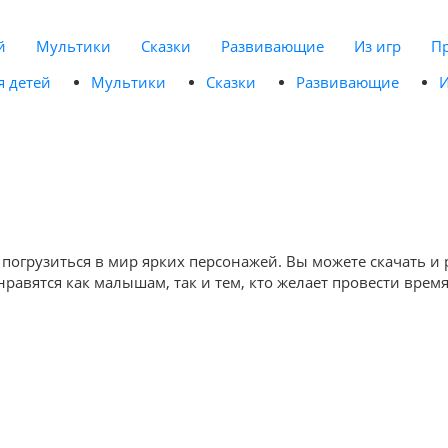
й
Мультики
Сказки
Развивающие
Из игр
П
я детей
Мультики
Сказки
Развивающие
И
 погрузиться в мир ярких персонажей. Вы можете скачать и
равятся как малышам, так и тем, кто желает провести врем