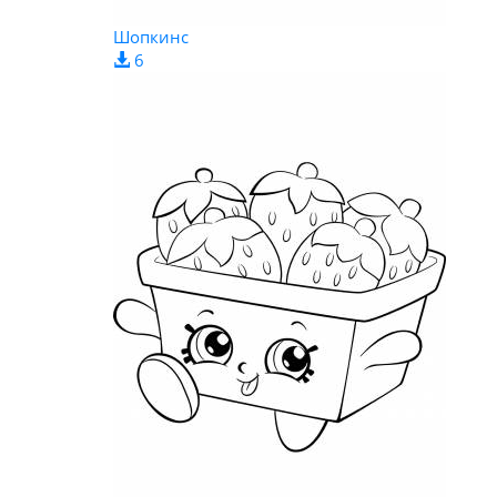
Шопкинс
6