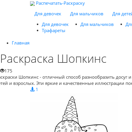
Распечатать-Раскраску
Для девочек
Для мальчиков
Для дете
Для девочек
Для мальчиков
Дл
Трафареты
Главная
Раскраска Шопкинс
175
аскраски Шопкинс - отличный способ разнообразить досуг и
етей и взрослых. Эти яркие и качественные иллюстрации пон
1