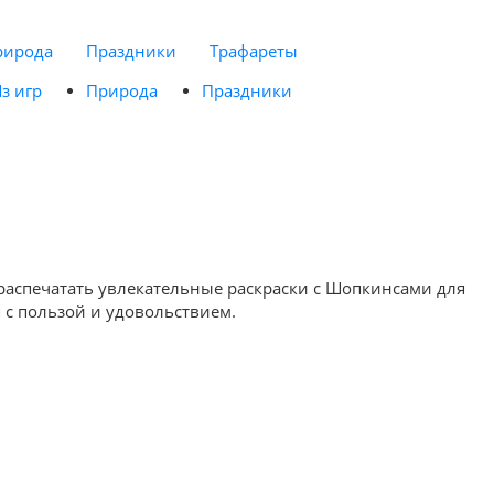
рирода
Праздники
Трафареты
з игр
Природа
Праздники
 распечатать увлекательные раскраски с Шопкинсами для
я с пользой и удовольствием.