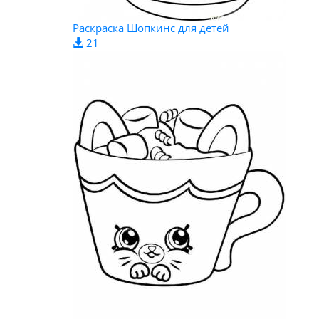
Раскраска Шопкинс для детей
21