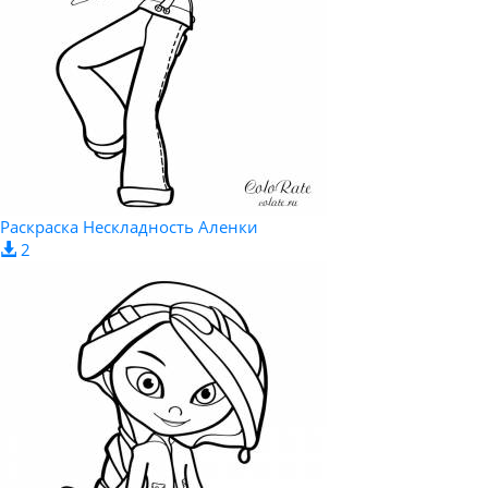
Раскраска Нескладность Аленки
2