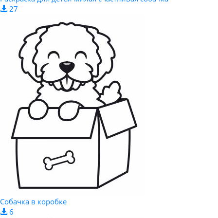
27
Собачка в коробке
6