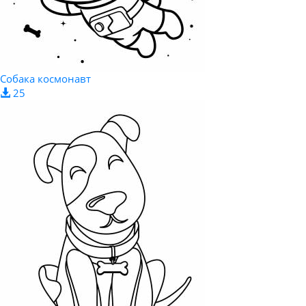
Собака космонавт
25