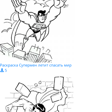
Раскраска Супермен летит спасать мир
5