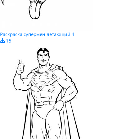
Раскраска супермен летающий 4
15