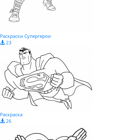
Раскраски Супергерои
23
Раскраска
26