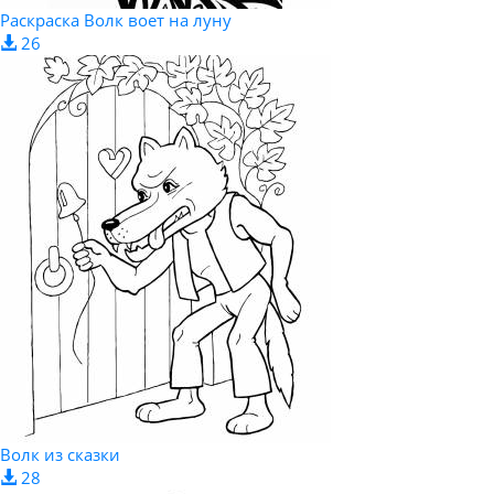
Раскраска Волк воет на луну
26
Волк из сказки
28