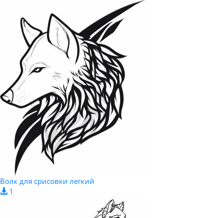
Волк для срисовки легкий
1