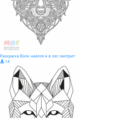
Раскраска Волк наелся и в лес смотрит
14