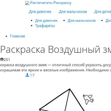
Распечатать-Раскраску
Для девочек
Для мальчиков
Для дете
Для девочек
Для мальчиков
Дл
Трафареты
Главная
Раскраска Воздушный з
201
аскраска воздушного змея — отличный способ украсить досуг
аскрашивая эти яркие и веселые изображения. Необходимо л
17