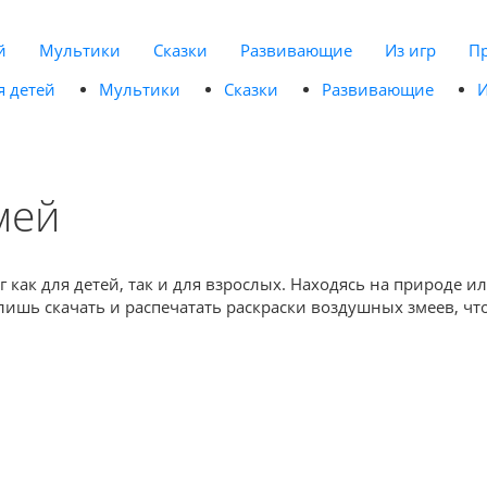
й
Мультики
Сказки
Развивающие
Из игр
П
я детей
Мультики
Сказки
Развивающие
И
мей
 как для детей, так и для взрослых. Находясь на природе 
ишь скачать и распечатать раскраски воздушных змеев, чт