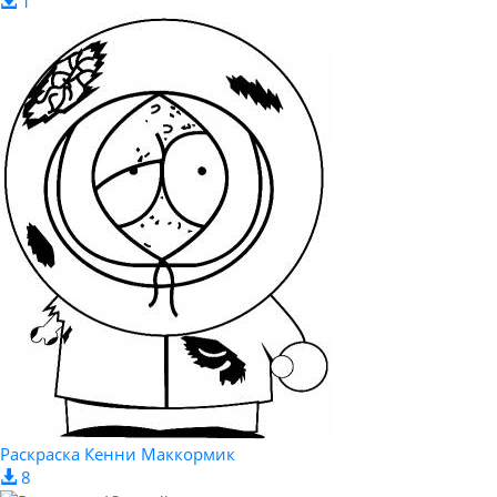
1
Раскраска Кенни Маккормик
8