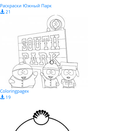
Раскраски Южный Парк
21
Coloringpagex
19