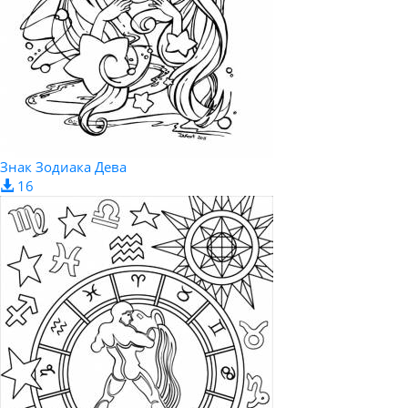
Знак Зодиака Дева
16