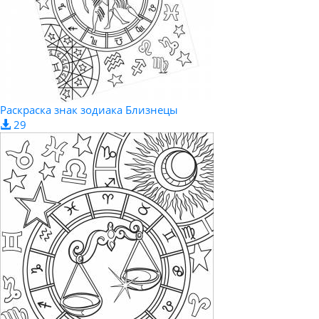
Раскраска знак зодиака Близнецы
29