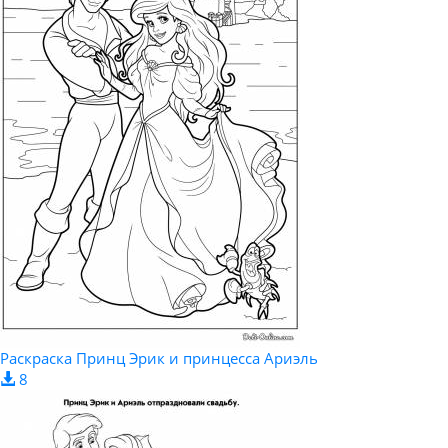
Раскраска Принц Эрик и принцесса Ариэль
8