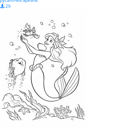
русалочка ариэль
29