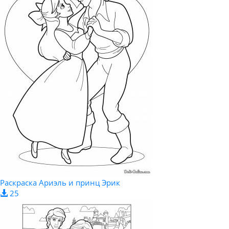
Раскраска Ариэль и принц Эрик
25