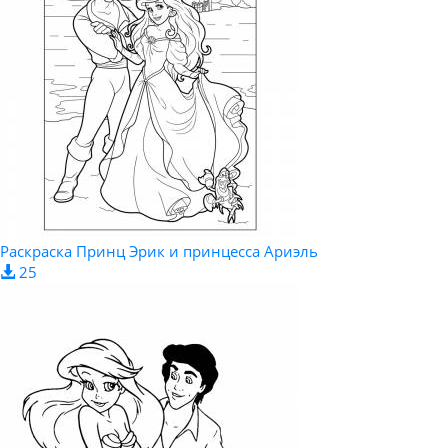
Раскраска Принц Эрик и принцесса Ариэль
25