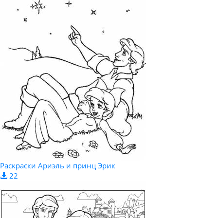
Раскраски Ариэль и принц Эрик
22