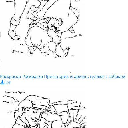
Раскраски Раскраска Принц эрик и ариэль гуляют с собакой
24