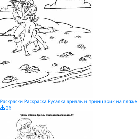
Раскраски Раскраска Русалка ариэль и принц эрик на пляже
26