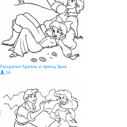
Раскраски Ариэль и принц Эрик
24