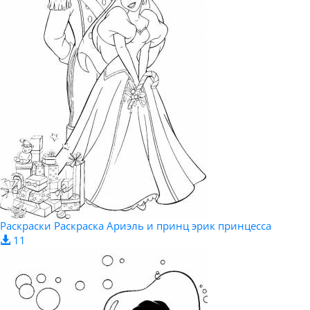
Раскраски Раскраска Ариэль и принц эрик принцесса
11