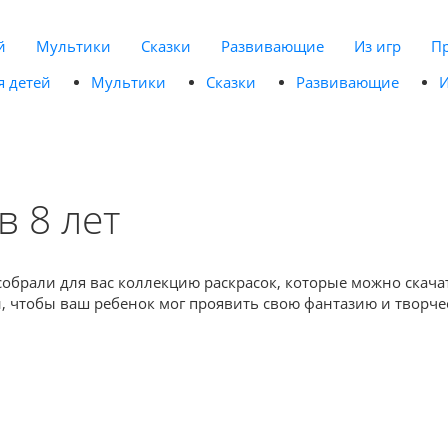
й
Мультики
Сказки
Развивающие
Из игр
П
я детей
Мультики
Сказки
Развивающие
И
в 8 лет
собрали для вас коллекцию раскрасок, которые можно скача
 чтобы ваш ребенок мог проявить свою фантазию и творчес