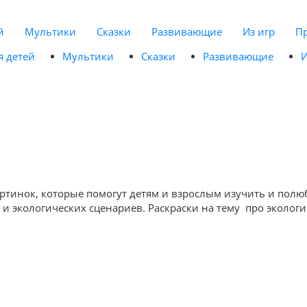
й
Мультики
Сказки
Развивающие
Из игр
П
я детей
Мультики
Сказки
Развивающие
И
артинок, которые помогут детям и взрослым изучить и пол
 и экологических сценариев. Раскраски на тему про эколо