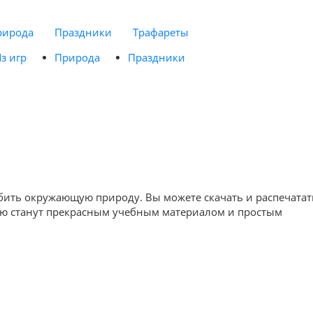
рирода
Праздники
Трафареты
з игр
Природа
Праздники
юбить окружающую природу. Вы можете скачать и распечатат
гию станут прекрасным учебным материалом и простым