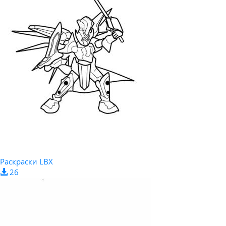
Раскраски LBX
26