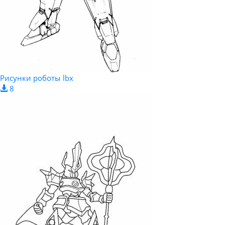
Рисунки роботы lbx
8