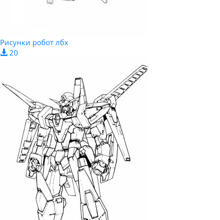
Рисунки робот лбх
20