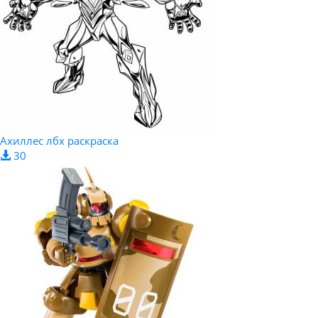
Ахиллес лбх раскраска
30