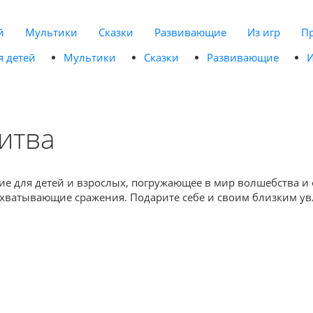
й
Мультики
Сказки
Развивающие
Из игр
П
я детей
Мультики
Сказки
Развивающие
И
итва
ие для детей и взрослых, погружающее в мир волшебства и 
захватывающие сражения. Подарите себе и своим близким ув