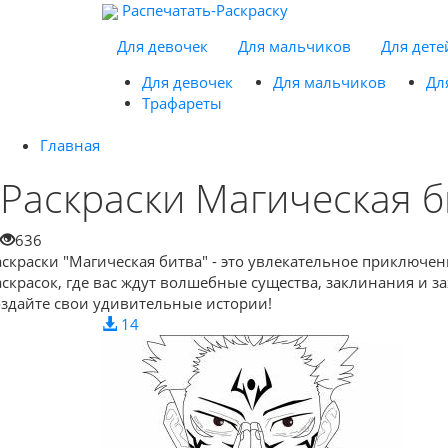
Распечатать-Раскраску
Для девочек
Для мальчиков
Для дете
Для девочек
Для мальчиков
Дл
Трафареты
Главная
Раскраски Магическая б
636
аскраски "Магическая битва" - это увлекательное приключен
аскрасок, где вас ждут волшебные существа, заклинания и 
оздайте свои удивительные истории!
14