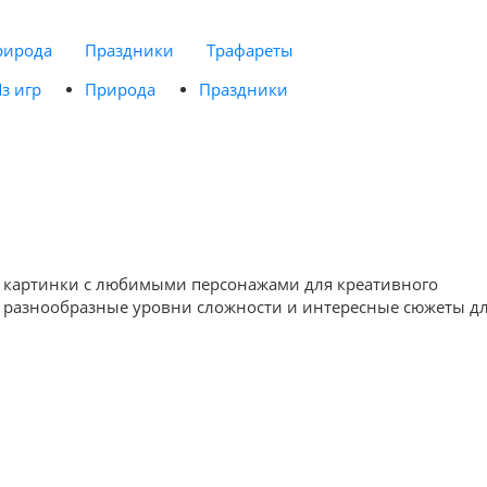
рирода
Праздники
Трафареты
з игр
Природа
Праздники
ые картинки с любимыми персонажами для креативного
ая разнообразные уровни сложности и интересные сюжеты д