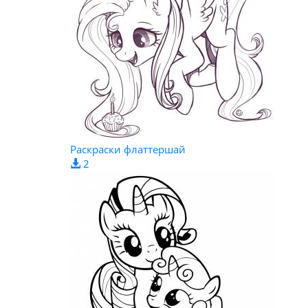
Раскраски флаттершай
2