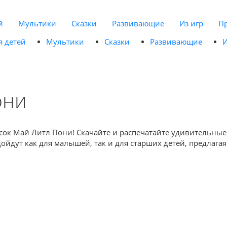
й
Мультики
Сказки
Развивающие
Из игр
П
я детей
Мультики
Сказки
Развивающие
И
они
расок Май Литл Пони! Скачайте и распечатайте удивительн
ойдут как для малышей, так и для старших детей, предлаг