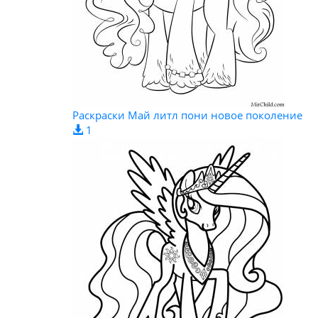
Раскраски Май литл пони новое поколение
1