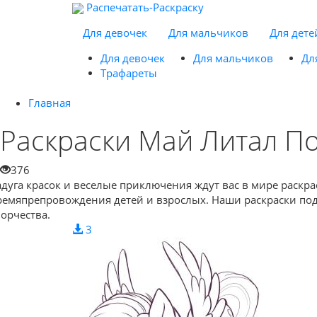
Распечатать-Раскраску
Для девочек
Для мальчиков
Для дете
Для девочек
Для мальчиков
Дл
Трафареты
Главная
Раскраски Май Литал П
376
адуга красок и веселые приключения ждут вас в мире раск
ремяпрепровождения детей и взрослых. Наши раскраски под
ворчества.
3