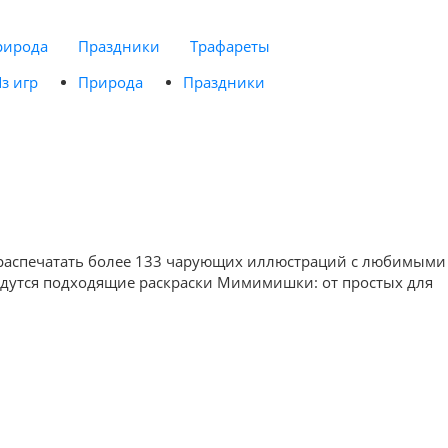
рирода
Праздники
Трафареты
з игр
Природа
Праздники
 распечатать более 133 чарующих иллюстраций с любимыми
найдутся подходящие раскраски Мимимишки: от простых для