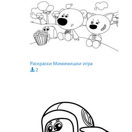
Раскраски Мимимишки игра
2