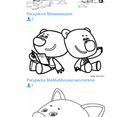
Раскраски Мимимишки
1
Раскраска МиМиМишки мечтатели
1