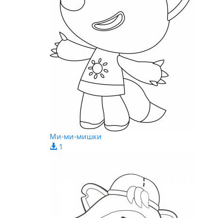
Ми-ми-мишки
1