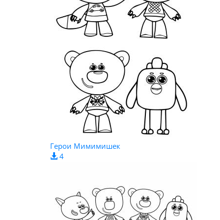
Герои Мимимишек
4