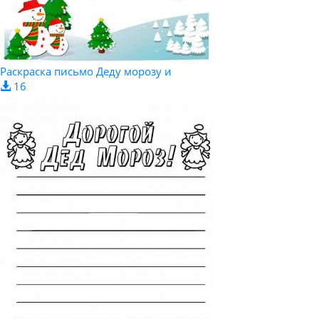
Раскраска письмо Деду морозу и
16