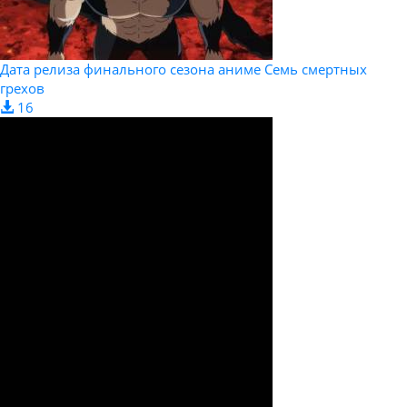
Дата релиза финального сезона аниме Семь смертных
грехов
16