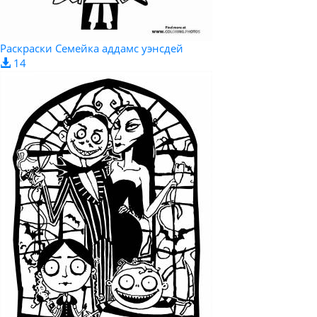
Раскраски Семейка аддамс уэнсдей
14