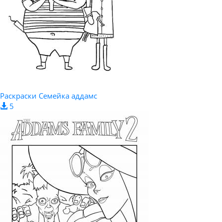
Раскраски Семейка аддамс
5