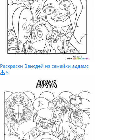
Раскраски Венсдей из семейки аддамс
5