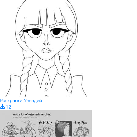
Раскраски Уэнздей
12