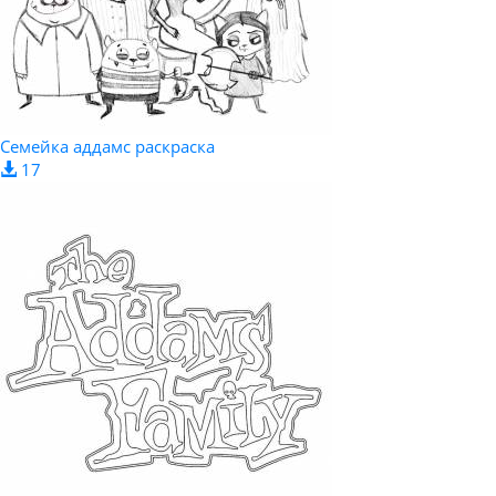
Семейка аддамс раскраска
17