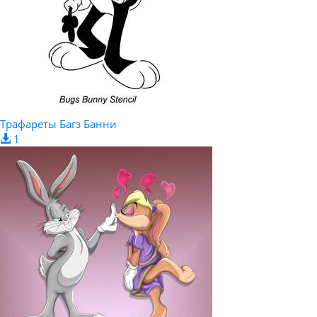
Трафареты Багз Банни
1