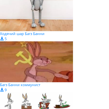
Ходячий шар Багз Банни
5
Багз Банни коммунист
9