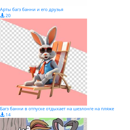
Арты багз банни и его друзья
20
Багз банни в отпуске отдыхает на шезлонге на пляже
14