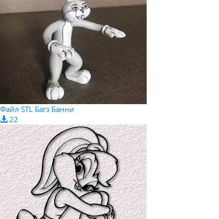
Файл STL Багз Банни
22