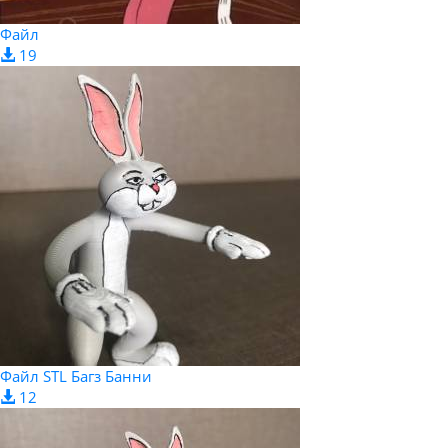
Файл
19
Файл STL Багз Банни
12