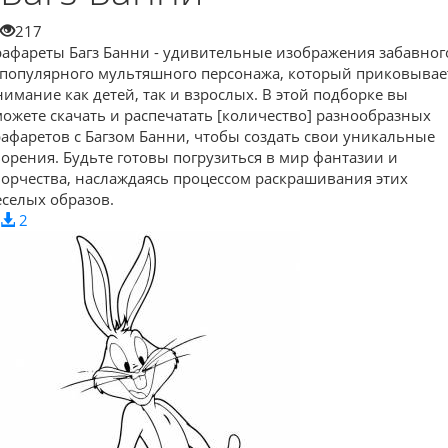
217
рафареты Багз Банни - удивительные изображения забавног
 популярного мультяшного персонажа, который приковывае
нимание как детей, так и взрослых. В этой подборке вы
можете скачать и распечатать [количество] разнообразных
рафаретов с Багзом Банни, чтобы создать свои уникальные
ворения. Будьте готовы погрузиться в мир фантазии и
ворчества, наслаждаясь процессом раскрашивания этих
еселых образов.
2