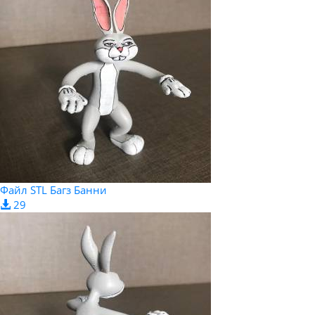
Файл STL Багз Банни
29