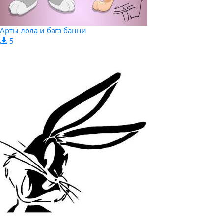
Арты лола и багз банни
5