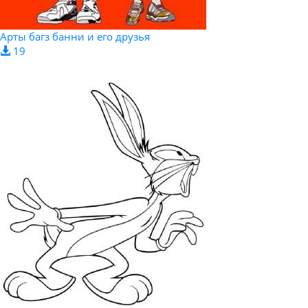
Арты багз банни и его друзья
19