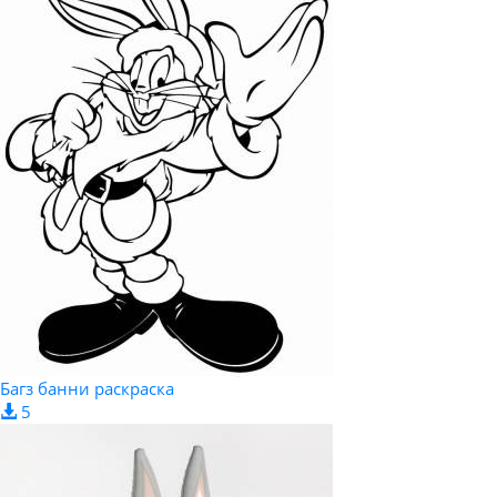
Багз банни раскраска
5