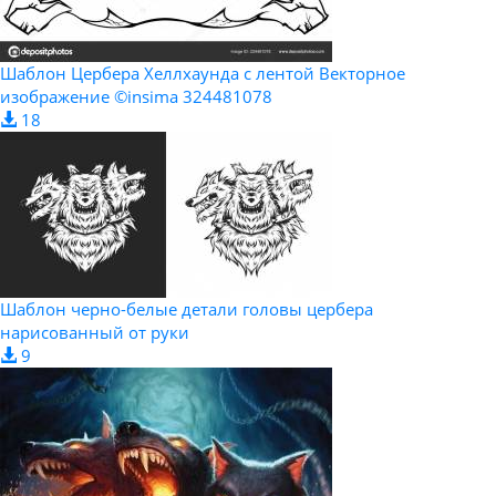
Шаблон Цербера Хеллхаунда с лентой Векторное
изображение ©insima 324481078
18
Шаблон черно-белые детали головы цербера
нарисованный от руки
9