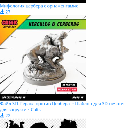
Мифология цербера с орнаментамиq
27
Файл STL Геракл против Цербера ・Шаблон для 3D-печати
для загрузки・Cults
22