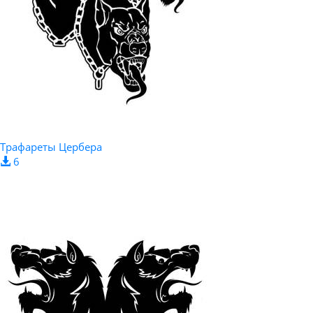
Трафареты Цербера
6