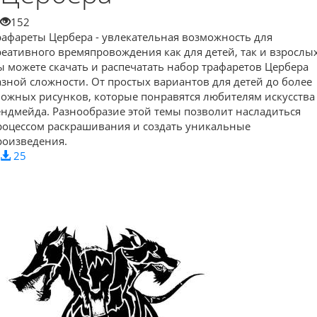
152
рафареты Цербера - увлекательная возможность для
реативного времяпровождения как для детей, так и взрослых
ы можете скачать и распечатать набор трафаретов Цербера
азной сложности. От простых вариантов для детей до более
ложных рисунков, которые понравятся любителям искусства
ендмейда. Разнообразие этой темы позволит насладиться
роцессом раскрашивания и создать уникальные
роизведения.
25