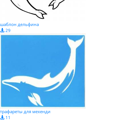
шаблон дельфина
29
трафареты для мехенди
11