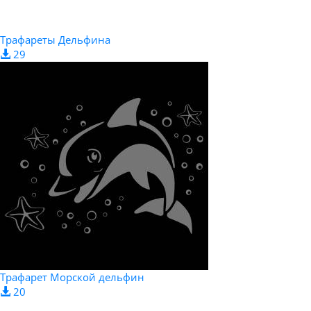
Трафареты Дельфина
29
Трафарет Морской дельфин
20