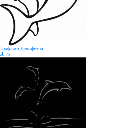
Трафарет Дельфины
23