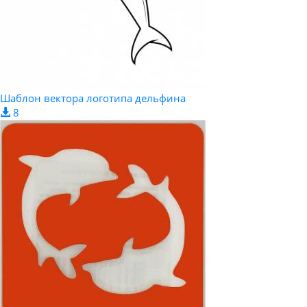
Шаблон вектора логотипа дельфина
8