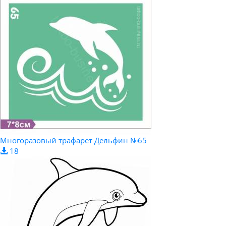
Многоразовый трафарет Дельфин №65
18