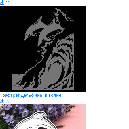
12
Трафарет Дельфины в волне
23