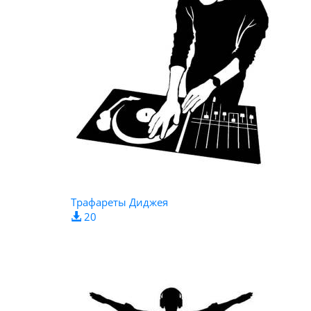
Трафареты Диджея
20