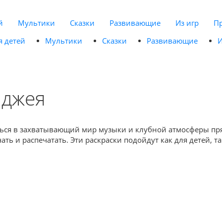
й
Мультики
Сказки
Развивающие
Из игр
П
я детей
Мультики
Сказки
Развивающие
И
иджея
иться в захватывающий мир музыки и клубной атмосферы пр
ь и распечатать. Эти раскраски подойдут как для детей, та