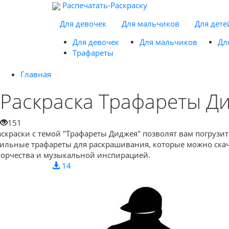
Распечатать-Раскраску
Для девочек
Для мальчиков
Для дете
Для девочек
Для мальчиков
Дл
Трафареты
Главная
Раскраска Трафареты Д
151
аскраски с темой "Трафареты Диджея" позволят вам погруз
тильные трафареты для раскрашивания, которые можно скачат
ворчества и музыкальной инспирацией.
14