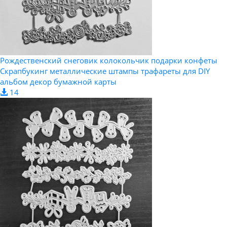
Рождественский снеговик колокольчик подарки конфеты
Скрапбукинг металлические штампы трафареты для DIY
альбом декор бумажной карты
14