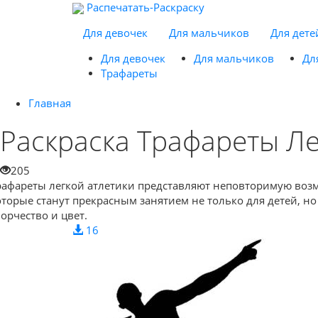
Распечатать-Раскраску
Для девочек
Для мальчиков
Для дете
Для девочек
Для мальчиков
Дл
Трафареты
Главная
Раскраска Трафареты Ле
205
рафареты легкой атлетики представляют неповторимую возмо
оторые станут прекрасным занятием не только для детей, н
ворчество и цвет.
16