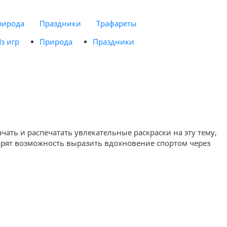
рирода
Праздники
Трафареты
з игр
Природа
Праздники
ать и распечатать увлекательные раскраски на эту тему,
дарят возможность выразить вдохновение спортом через