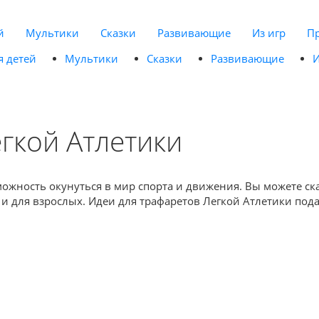
й
Мультики
Сказки
Развивающие
Из игр
П
я детей
Мультики
Сказки
Развивающие
И
гкой Атлетики
жность окунуться в мир спорта и движения. Вы можете скач
о и для взрослых. Идеи для трафаретов Легкой Атлетики по