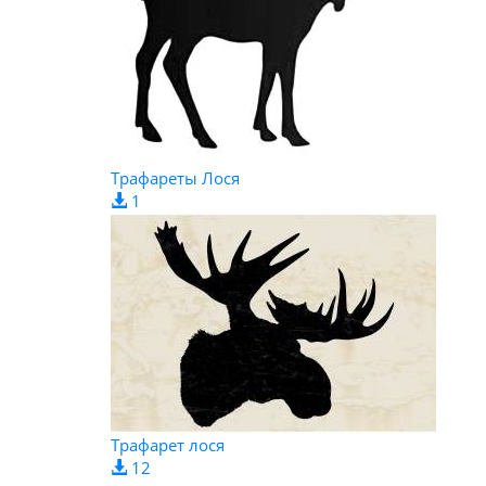
Трафареты Лося
1
Трафарет лося
12