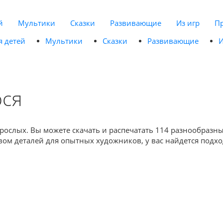
й
Мультики
Сказки
Развивающие
Из игр
П
я детей
Мультики
Сказки
Развивающие
И
ося
взрослых. Вы можете скачать и распечатать 114 разнообразн
м деталей для опытных художников, у вас найдется подхо