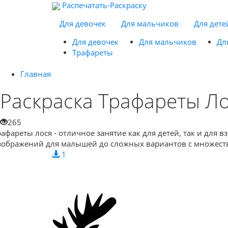
Распечатать-Раскраску
Для девочек
Для мальчиков
Для дете
Для девочек
Для мальчиков
Дл
Трафареты
Главная
Раскраска Трафареты Л
265
рафареты лося - отличное занятие как для детей, так и для 
зображений для малышей до сложных вариантов с множество
1