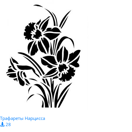
Трафареты Нарцисса
28