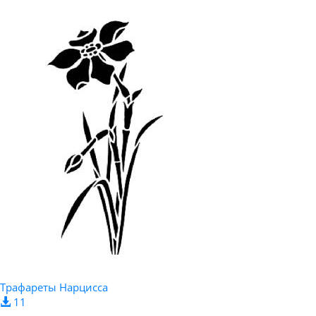
Трафареты Нарцисса
11