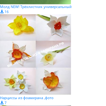
Молд NEW! Трёхлистник универсальный
16
Нарциссы из фоамирана ,фото
7