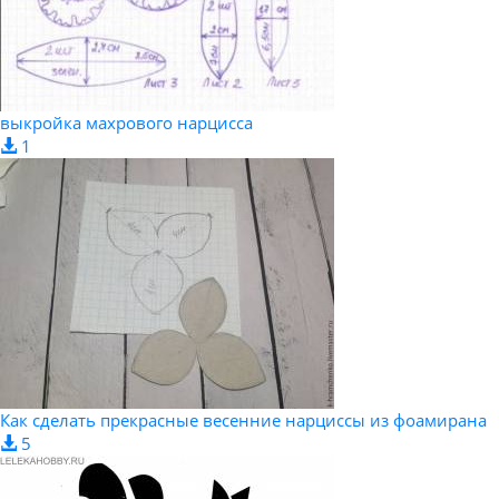
выкройка махрового нарцисса
1
Как сделать прекрасные весенние нарциссы из фоамирана
5