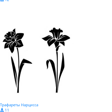
Трафареты Нарцисса
11