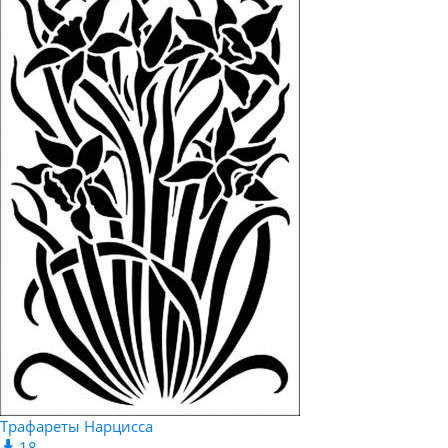
Трафареты Нарцисса
18