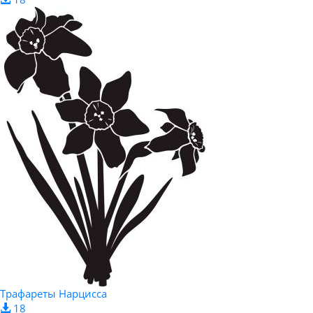
Трафареты Нарцисса
18