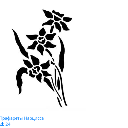
Трафареты Нарцисса
24