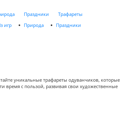
рирода
Праздники
Трафареты
з игр
Природа
Праздники
ечатайте уникальные трафареты одуванчиков, которые
сти время с пользой, развивая свои художественные