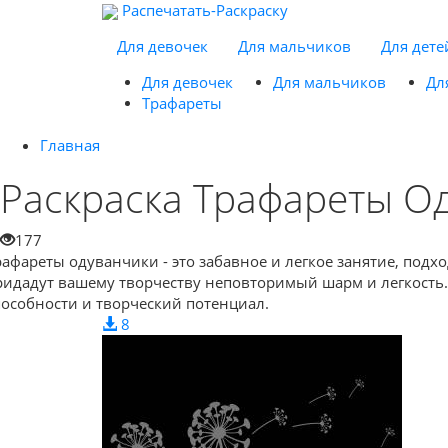
Распечатать-Раскраску
Для девочек
Для мальчиков
Для дете
Для девочек
Для мальчиков
Дл
Трафареты
Главная
Раскраска Трафареты О
177
рафареты одуванчики - это забавное и легкое занятие, подх
ридадут вашему творчеству неповторимый шарм и легкость. 
пособности и творческий потенциал.
8