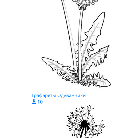
Трафареты Одуванчики
10