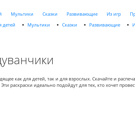
й
Мультики
Сказки
Развивающие
Из игр
П
я детей
Мультики
Сказки
Развивающие
И
дуванчики
одящее как для детей, так и для взрослых. Скачайте и расп
Эти раскраски идеально подойдут для тех, кто хочет прове