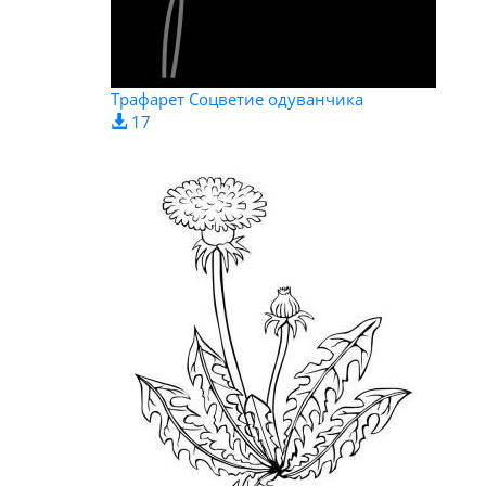
Трафарет Соцветие одуванчика
17