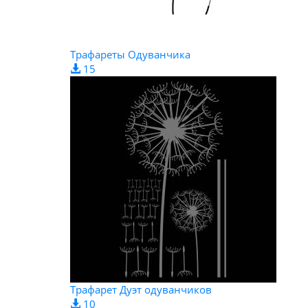
Трафареты Одуванчика
15
Трафарет Дуэт одуванчиков
10