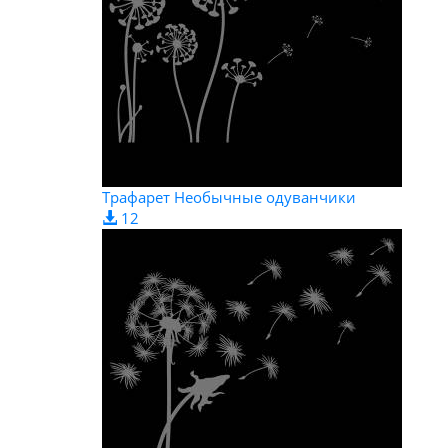
Трафарет Необычные одуванчики
12