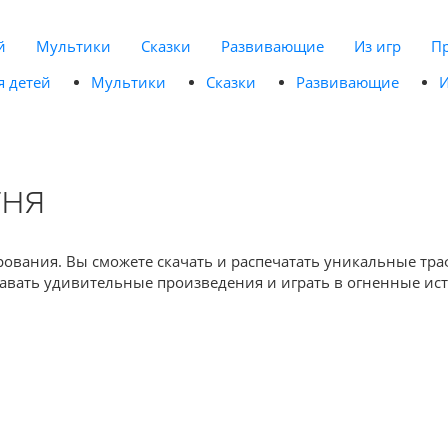
й
Мультики
Сказки
Развивающие
Из игр
П
я детей
Мультики
Сказки
Развивающие
И
гня
ирования. Вы сможете скачать и распечатать уникальные тра
здавать удивительные произведения и играть в огненные ис