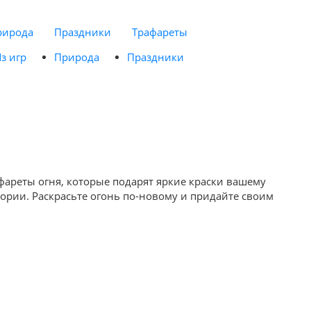
рирода
Праздники
Трафареты
з игр
Природа
Праздники
фареты огня, которые подарят яркие краски вашему
тории. Раскрасьте огонь по-новому и придайте своим