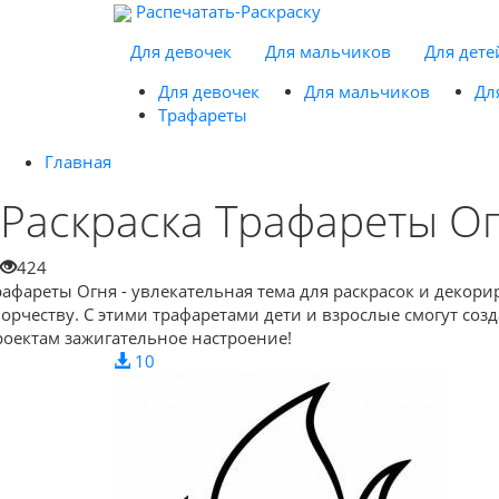
Распечатать-Раскраску
Для девочек
Для мальчиков
Для дете
Для девочек
Для мальчиков
Дл
Трафареты
Главная
Раскраска Трафареты О
424
рафареты Огня - увлекательная тема для раскрасок и декор
ворчеству. С этими трафаретами дети и взрослые смогут со
роектам зажигательное настроение!
10