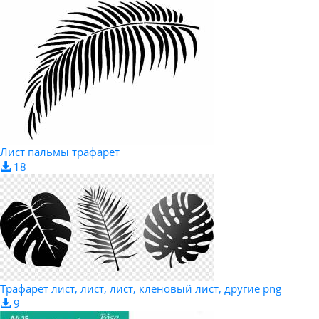
Лист пальмы трафарет
18
Трафарет лист, лист, лист, кленовый лист, другие png
9