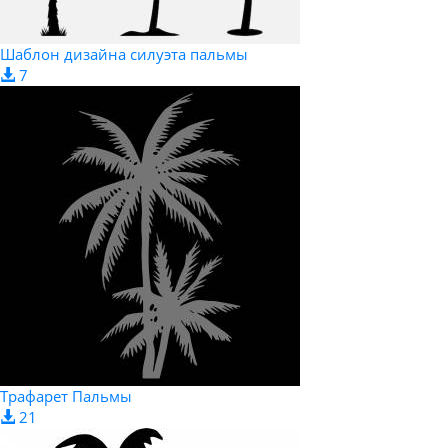
Шаблон дизайна силуэта пальмы
7
Трафарет Пальмы
21