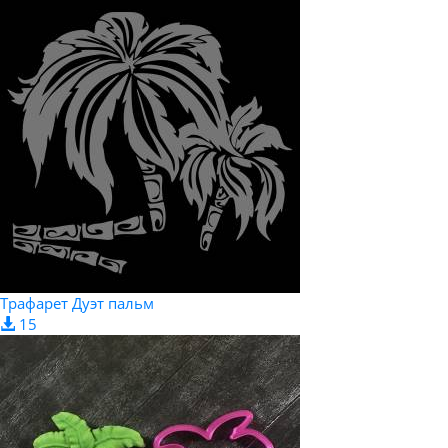
Трафарет Дуэт пальм
15