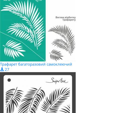
Трафарет багаторазовий самоклеючий
27