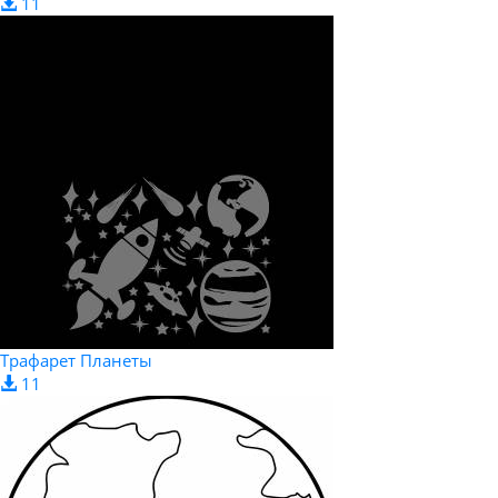
11
Трафарет Планеты
11