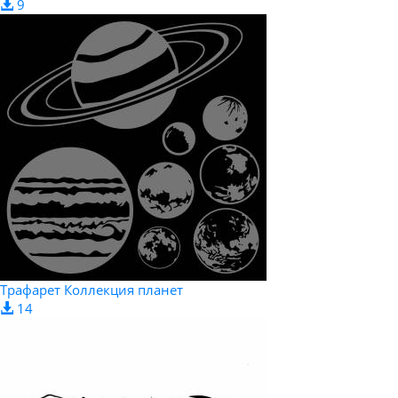
9
Трафарет Коллекция планет
14