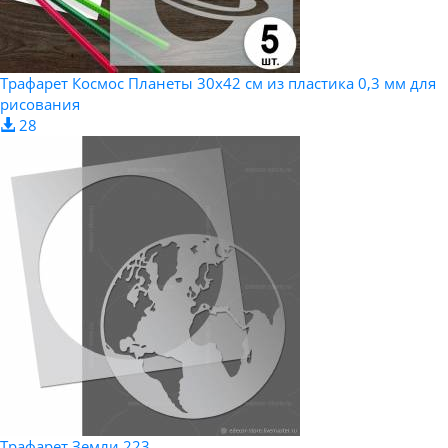
Трафарет Космос Планеты 30х42 см из пластика 0,3 мм для
рисования
28
Трафарет Земли 223