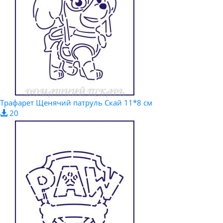
Трафарет Щенячий патруль Скай 11*8 см
20