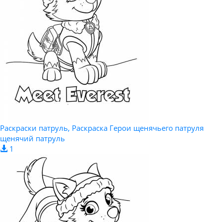
Раскраски патруль, Раскраска Герои щенячьего патруля
щенячий патруль
1