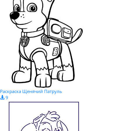
Раскраска Щенячий Патруль
9