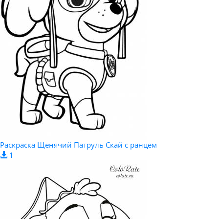
Раскраска Щенячий Патруль Скай с ранцем
1