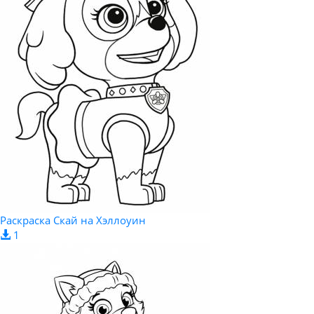
Раскраска Скай на Хэллоуин
1