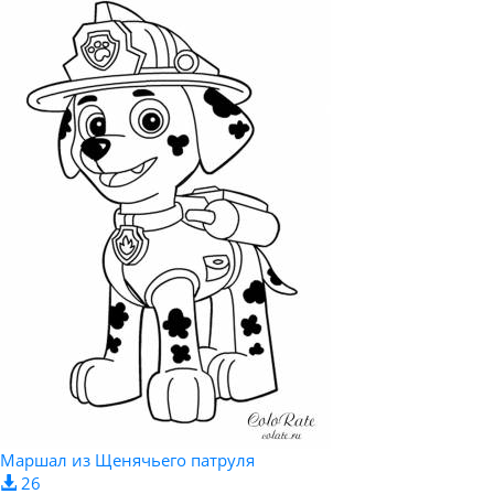
Маршал из Щенячьего патруля
26