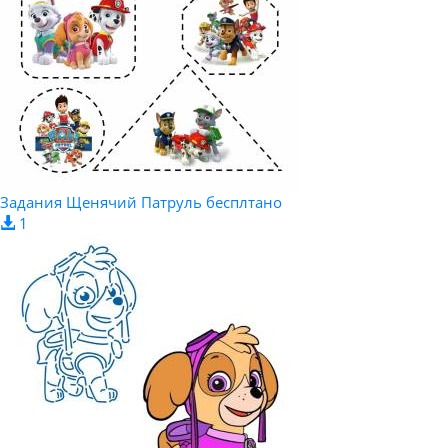
Задания Щенячий Патруль бесплтано
1