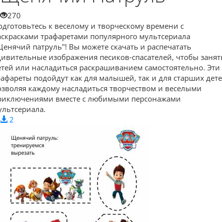
270
одготовьтесь к веселому и творческому времени с
аскрасками трафаретами популярного мультсериала
Щенячий патруль"! Вы можете скачать и распечатать
дивительные изображения песиков-спасателей, чтобы занят
етей или насладиться раскрашиванием самостоятельно. Эти
рафареты подойдут как для малышей, так и для старших дете
озволяя каждому насладиться творчеством и веселыми
риключениями вместе с любимыми персонажами
ультсериала.
2