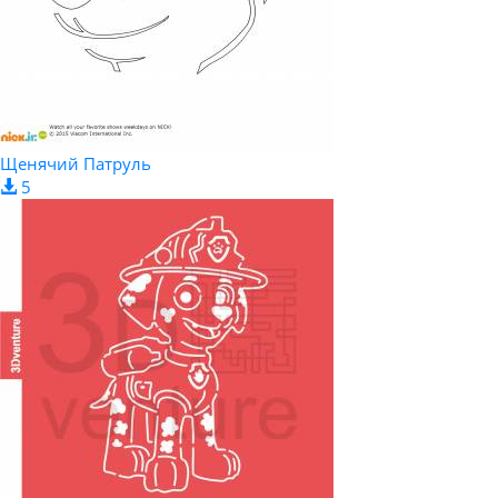
Щенячий Патруль
5