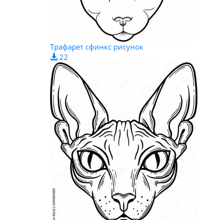
Трафарет сфинкс рисунок
22