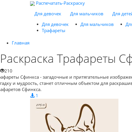
Распечатать-Раскраску
Для девочек
Для мальчиков
Для дете
Для девочек
Для мальчиков
Дл
Трафареты
Главная
Раскраска Трафареты С
210
рафареты Сфинкса - загадочные и притягательные изображен
агадку и мудрость, станет отличным объектом для раскраши
рафаретов Сфинкса.
1