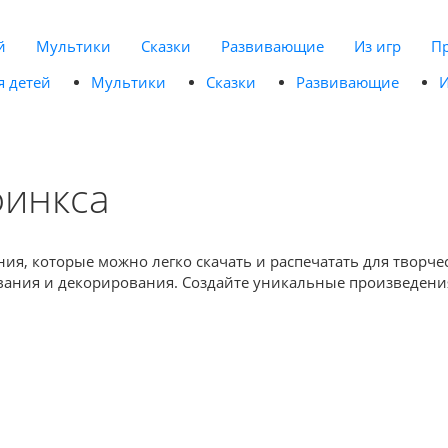
й
Мультики
Сказки
Развивающие
Из игр
П
я детей
Мультики
Сказки
Развивающие
И
финкса
ия, которые можно легко скачать и распечатать для творче
вания и декорирования. Создайте уникальные произведения