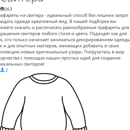
263
рафареты на свитера - идеальный способ без лишних затрат
ридать одежде креативный вид. В нашей подборке вы
можете скачать и распечатать разнообразные трафареты для
крашения свитеров любого стиля и цвета. Подходят как для
ех, кто только начинает заниматься декорированием одежды
ак и для опытных мастеров, желающих добавить в свою
оллекцию новые оригинальные узоры. Погрузитесь в мир
ворчества с помощью наших простых идей для создания
никальных свитеров!
2