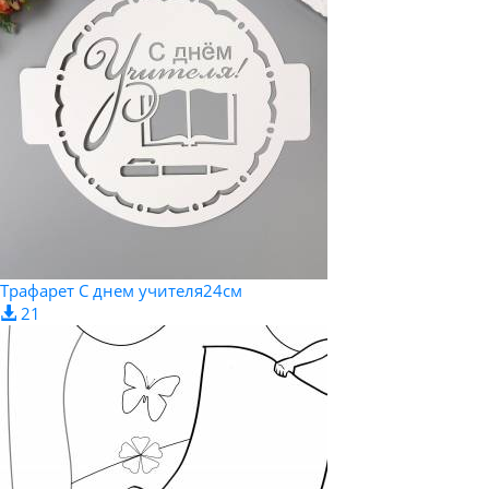
Трафарет С днем учителя24см
21