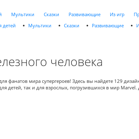
й
Мультики
Сказки
Развивающие
Из игр
П
я детей
Мультики
Сказки
Развивающие
И
елезного человека
ля фанатов мира супергероев! Здесь вы найдете 129 дизайн
ля детей, так и для взрослых, погрузившихся в мир Marvel