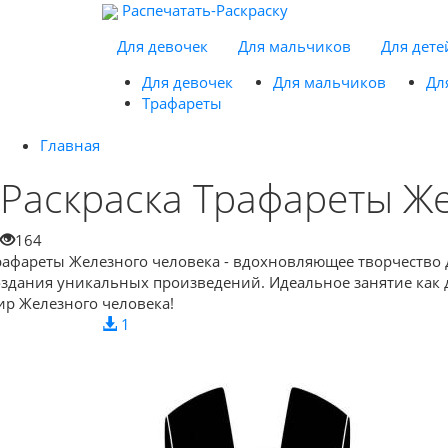
Распечатать-Раскраску
Для девочек
Для мальчиков
Для дете
Для девочек
Для мальчиков
Дл
Трафареты
Главная
Раскраска Трафареты Ж
164
рафареты Железного человека - вдохновляющее творчество д
оздания уникальных произведений. Идеальное занятие как д
ир Железного человека!
1