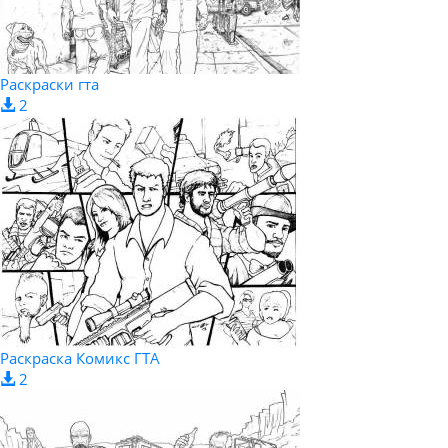
Раскраски гта
2
Раскраска Комикс ГТА
2