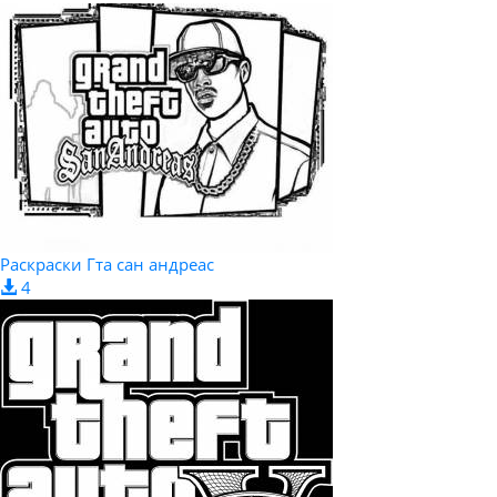
Раскраски Гта сан андреас
4