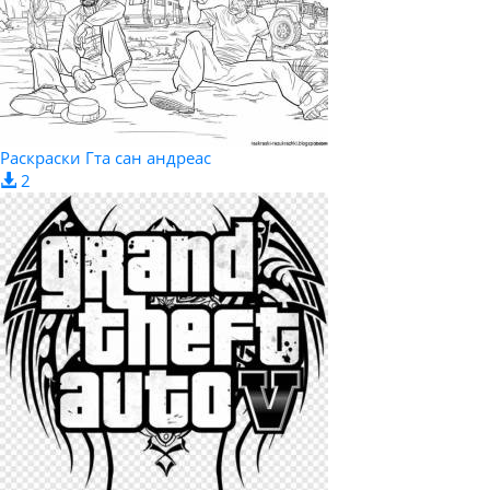
Раскраски Гта сан андреас
2