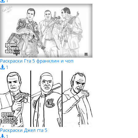
1
Раскраски Гта 5 франклин и чоп
1
Раскраски Джел гта 5
1