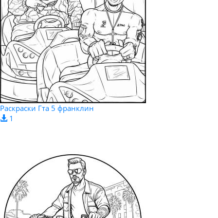
Раскраски Гта 5 франклин
1