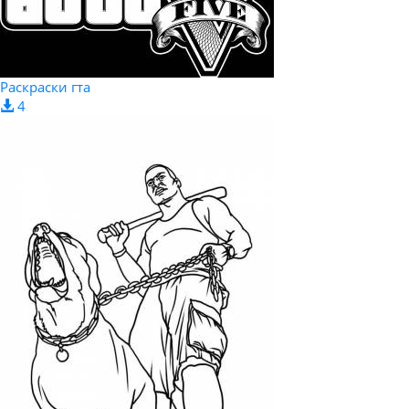
Раскраски гта
4