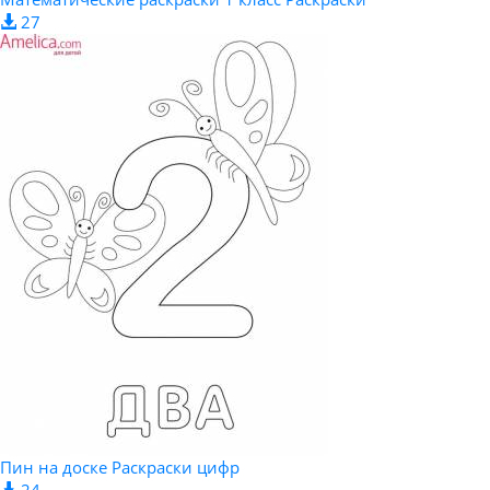
27
Пин на доске Раскраски цифр
24